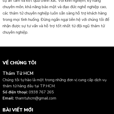
sự an tâm và kết quả chính xác. Với kinh nghiệm, kỹ năng
chuyên môn, khả năng bảo mật và đạo đức nghề nghiệp cao,
các thám tử chuyên nghiệp luôn sẵn sàng hỗ trợ khách hàng
trong mọi tình huống. Đừng ngần ngại liên hệ với chúng tôi để
nhận được sự tư vấn và hỗ trợ tốt nhất từ đội ngũ thám tử
chuyên nghiệp.
VỀ CHÚNG TÔI
Thám Tử HCM
Chúng tôi tự hào là một trong những đơn vị cung cấp dịch vụ
thám tử hàng đầu tại TP.HCM.
Số điện thoại:
0938 767 265
Email:
thamtuhcm@gmail.com
BÀI VIẾT MỚI