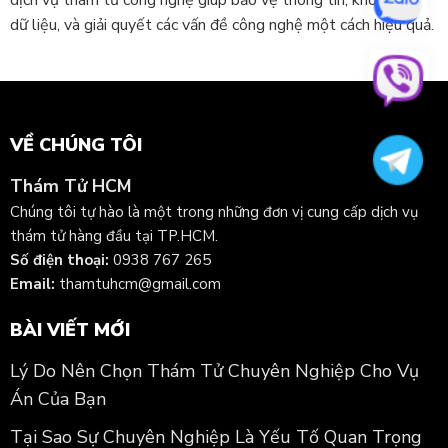
dịch vụ thám tử công nghệ giúp bảo vệ thông tin, khôi phục
dữ liệu, và giải quyết các vấn đề công nghệ một cách hiệu quả.
VỀ CHÚNG TÔI
Thám Tử HCM
Chúng tôi tự hào là một trong những đơn vị cung cấp dịch vụ
thám tử hàng đầu tại TP.HCM.
Số điện thoại:
0938 767 265
Email:
thamtuhcm@gmail.com
BÀI VIẾT MỚI
Lý Do Nên Chọn Thám Tử Chuyên Nghiệp Cho Vụ
Án Của Bạn
Tại Sao Sự Chuyên Nghiệp Là Yếu Tố Quan Trọng