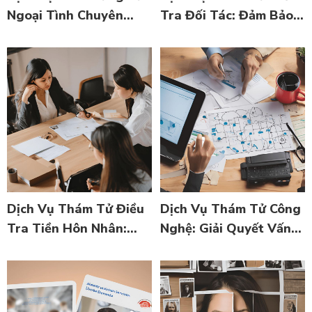
Ngoại Tình Chuyên
Tra Đối Tác: Đảm Bảo
Nghiệp: Đem Lại Sự
Đưa Ra Quyết Định
Thật và Giải Quyết Vấn
Kinh Doanh Chính Xác
Đề
Dịch Vụ Thám Tử Điều
Dịch Vụ Thám Tử Công
Tra Tiền Hôn Nhân:
Nghệ: Giải Quyết Vấn
Đảm Bảo Quyết Định
Đề Trong Thế Giới Số
Tình Cảm Dựa Trên
Thực Tế