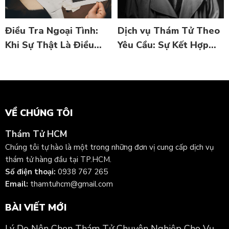
Điều Tra Ngoại Tình:
Dịch vụ Thám Tử Theo
Khi Sự Thật Là Điều
Yêu Cầu: Sự Kết Hợp
Cần Thiết
Giữa Chuyên Nghiệp và
Bảo Mật
VỀ CHÚNG TÔI
Thám Tử HCM
Chúng tôi tự hào là một trong những đơn vị cung cấp dịch vụ
thám tử hàng đầu tại TP.HCM.
Số điện thoại:
0938 767 265
Email:
thamtuhcm@gmail.com
BÀI VIẾT MỚI
Lý Do Nên Chọn Thám Tử Chuyên Nghiệp Cho Vụ