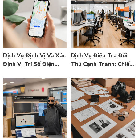
Dịch Vụ Định Vị Và Xác
Dịch Vụ Điều Tra Đối
Định Vị Trí Số Điện
Thủ Cạnh Tranh: Chiến
Thoại: Giải Pháp Công
Lược Thông Minh Để
Nghệ Cao Để Tìm Kiếm
Dẫn Đầu