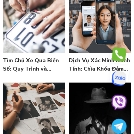
Tìm Chủ Xe Qua Biển
Dịch Vụ Xác Minh Danh
Số: Quy Trình và
Tính: Chìa Khóa Đảm
Những Lưu Ý Quan
Bảo An Toàn và Tin
Trọng
Cậy