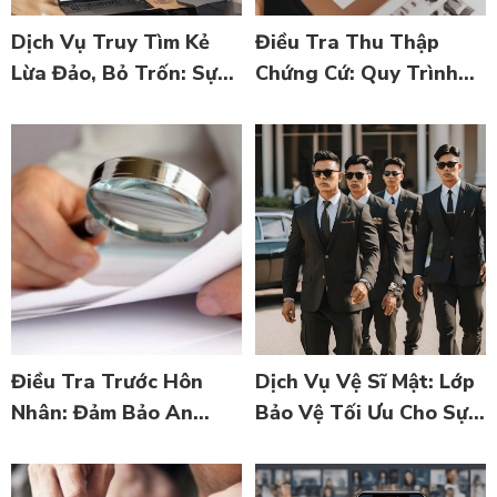
Dịch Vụ Truy Tìm Kẻ
Điều Tra Thu Thập
Lừa Đảo, Bỏ Trốn: Sự
Chứng Cứ: Quy Trình
Cần Thiết Và Tầm
và Tầm Quan Trọng
Quan Trọng
Trong Việc Giải Quyết
Vấn Đề Pháp Lý
Điều Tra Trước Hôn
Dịch Vụ Vệ Sĩ Mật: Lớp
Nhân: Đảm Bảo An
Bảo Vệ Tối Ưu Cho Sự
Toàn và Tin Cậy Trong
An Toàn và Riêng Tư
Mối Quan Hệ