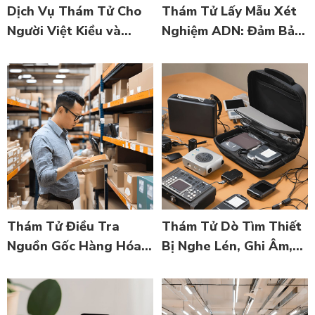
Dịch Vụ Thám Tử Cho
Thám Tử Lấy Mẫu Xét
Người Việt Kiều và
Nghiệm ADN: Đảm Bảo
Ngoại Kiều: Đảm Bảo
Chính Xác và Tin Cậy
An Toàn và Xác Thực
Thông Tin
Thám Tử Điều Tra
Thám Tử Dò Tìm Thiết
Nguồn Gốc Hàng Hóa:
Bị Nghe Lén, Ghi Âm,
Bảo Vệ Doanh Nghiệp
Ghi Hình
và Quyền Lợi Người
Tiêu Dùng